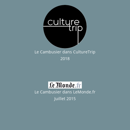
Le Cambusier dans CultureTrip
2018
Le Cambusier dans LeMonde.fr
Juillet 2015