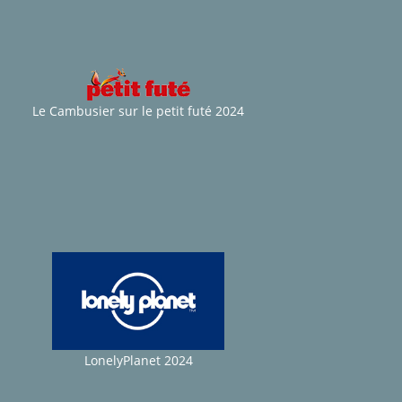
Le Cambusier sur le petit futé 2024
LonelyPlanet 2024