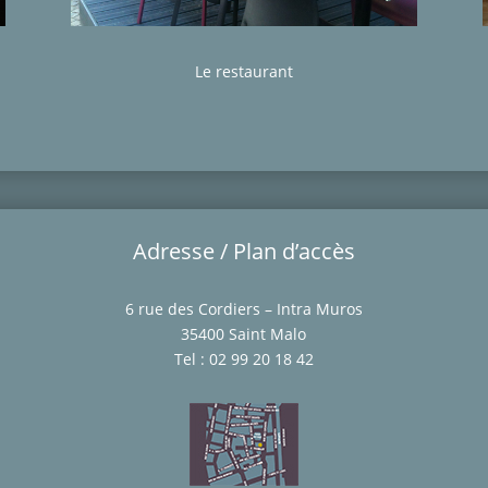
Le restaurant
Adresse / Plan d’accès
6 rue des Cordiers – Intra Muros
35400 Saint Malo
Tel : 02 99 20 18 42