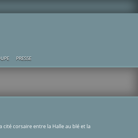
UPE
PRESSE
cité corsaire entre la Halle au blé et la