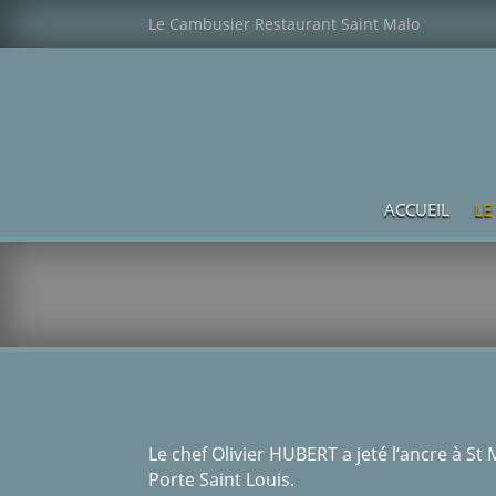
Le Cambusier Restaurant Saint Malo
ACCUEIL
LE
Le chef Olivier HUBERT a jeté l‘ancre à St
Porte Saint Louis.